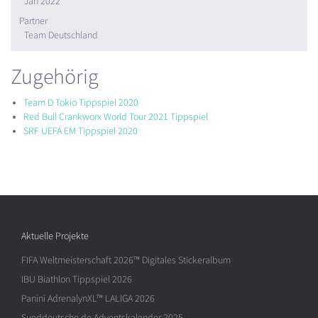
Jan 2022
Partner
Team Deutschland
Zugehörig
Team D Tokio Tippspiel 2020
Red Bull Crankworx World Tour 2021 Tippspiel
SRF UEFA EM Tippspiel 2020
Aktuelle Projekte
FIFA Weltmeisterschaft 2026™ Digitales Stickeralbum
IBU Biathlon Tippspiel 2026
Panini AdrenalynXL™ LALIGA 2026
Sueddeutsche.de Adventskalender 2025