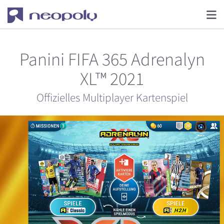
Panini FIFA 365 Adrenalyn
XL™ 2021
Offizielles Multiplayer Kartenspiel