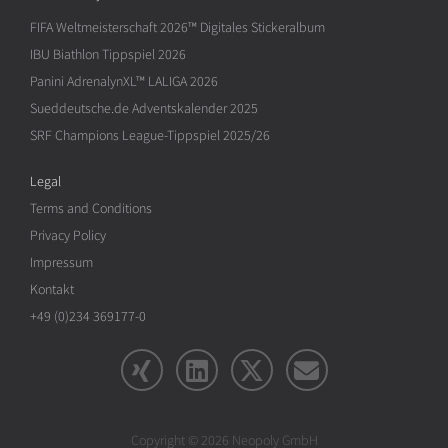
FIFA Weltmeisterschaft 2026™ Digitales Stickeralbum
IBU Biathlon Tippspiel 2026
Panini AdrenalynXL™ LALIGA 2026
Sueddeutsche.de Adventskalender 2025
SRF Champions League-Tippspiel 2025/26
Legal
Terms and Conditions
Privacy Policy
Impressum
Kontakt
+49 (0)234 369177-0
Copyright © 2026 Neopoly GmbH