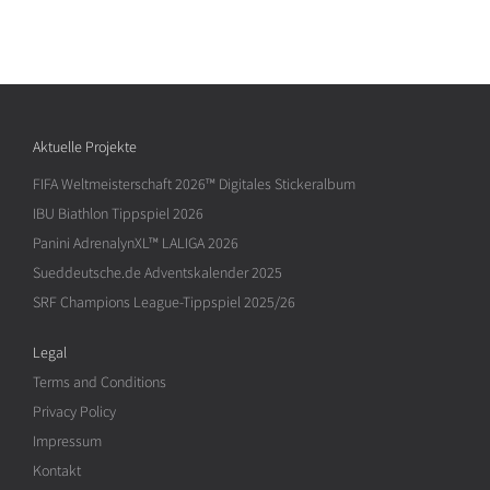
Aktuelle Projekte
FIFA Weltmeisterschaft 2026™ Digitales Stickeralbum
IBU Biathlon Tippspiel 2026
Panini AdrenalynXL™ LALIGA 2026
Sueddeutsche.de Adventskalender 2025
SRF Champions League-Tippspiel 2025/26
Legal
Terms and Conditions
Privacy Policy
Impressum
Kontakt