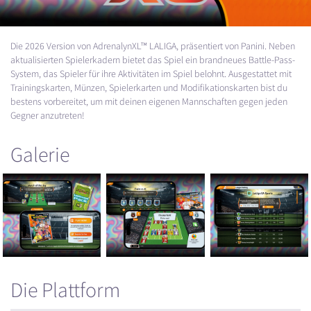
Die 2026 Version von AdrenalynXL™
LALIGA
, präsentiert von Panini. Neben
aktualisierten Spielerkadern bietet das Spiel ein brandneues Battle-Pass-
System, das Spieler für ihre Aktivitäten im Spiel belohnt. Ausgestattet mit
Trainingskarten, Münzen, Spielerkarten und Modifikationskarten bist du
bestens vorbereitet, um mit deinen eigenen Mannschaften gegen jeden
Gegner anzutreten!
Galerie
Die Plattform