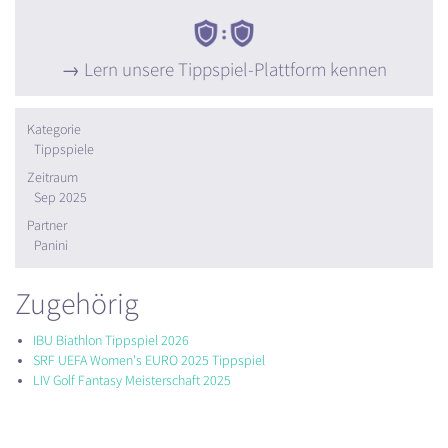
Lern unsere Tippspiel-Plattform kennen
Kategorie
Tippspiele
Zeitraum
Sep 2025
Partner
Panini
Zugehörig
IBU Biathlon Tippspiel 2026
SRF UEFA Women's EURO 2025 Tippspiel
LIV Golf Fantasy Meisterschaft 2025