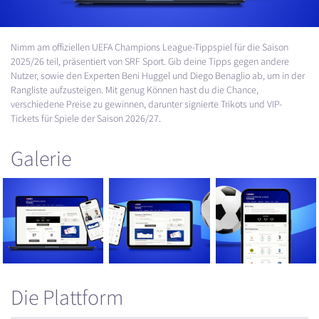
Nimm am offiziellen
UEFA
Champions League-Tippspiel für die Saison
2025/26 teil, präsentiert von
SRF
Sport. Gib deine Tipps gegen andere
Nutzer, sowie den Experten Beni Huggel und Diego Benaglio ab, um in der
Rangliste aufzusteigen. Mit genug Können hast du die Chance,
verschiedene Preise zu gewinnen, darunter signierte Trikots und
VIP
-
Tickets für Spiele der Saison 2026/27.
Galerie
Die Plattform