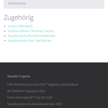
Süddeutsche
Zugehörig
smart X-MAS RACE
Austrian Airlines Christmas Factory
Sueddeutsche.de Adventskalender
Sueddeutsche Quiz Tool Reboot
Aktuelle Projekte
FIFA Weltmeisterschaft 2026™ Digitales Stickeralbum
IBU Biathlon Tippspiel 2026
Panini AdrenalynXL™ LALIGA 2026
Sueddeutsche.de Adventskalender 2025