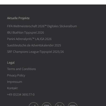
Aktuelle Projekte
FIFA Weltmeisterschaft 2026™ Digitales Stickeralbum
IBU Biathlon Tippspiel 2026
Panini AdrenalynXL™ LALIGA 2026
Sueddeutsche.de Adventskalender 2025
SRF Champions League-Tippspiel 2025/26
Legal
Terms and Conditions
Privacy Policy
Impressum
Kontakt
+49 (0)234 369177-0